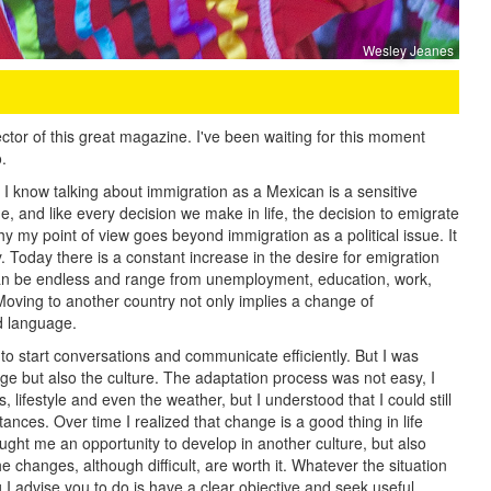
Wesley Jeanes
irector of this great magazine. I've been waiting for this moment
.
y. I know talking about immigration as a Mexican is a sensitive
e, and like every decision we make in life, the decision to emigrate
y my point of view goes beyond immigration as a political issue. It
ly. Today there is a constant increase in the desire for emigration
an be endless and range from unemployment, education, work,
s. Moving to another country not only implies a change of
d language.
d to start conversations and communicate efficiently. But I was
e but also the culture. The adaptation process was not easy, I
, lifestyle and even the weather, but I understood that I could still
tances. Over time I realized that change is a good thing in life
ught me an opportunity to develop in another culture, but also
 changes, although difficult, are worth it. Whatever the situation
g I advise you to do is have a clear objective and seek useful