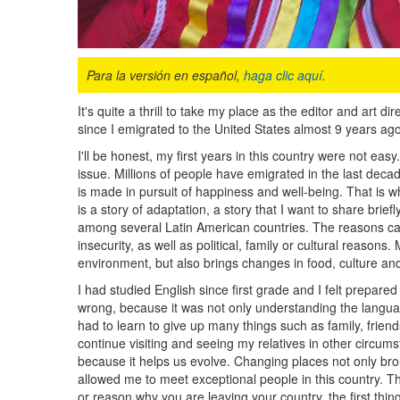
Para la versión en español,
haga clic aquí
.
It's quite a thrill to take my place as the editor and art d
since I emigrated to the United States almost 9 years ago
I'll be honest, my first years in this country were not eas
issue. Millions of people have emigrated in the last decad
is made in pursuit of happiness and well-being. That is wh
is a story of adaptation, a story that I want to share brief
among several Latin American countries. The reasons c
insecurity, as well as political, family or cultural reason
environment, but also brings changes in food, culture an
I had studied English since first grade and I felt prepare
wrong, because it was not only understanding the languag
had to learn to give up many things such as family, friends
continue visiting and seeing my relatives in other circums
because it helps us evolve. Changing places not only bro
allowed me to meet exceptional people in this country. The
or reason why you are leaving your country, the first thin