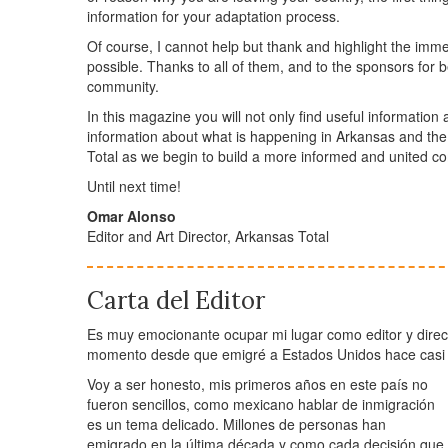
information for your adaptation process.
Of course, I cannot help but thank and highlight the im
possible. Thanks to all of them, and to the sponsors for bel
community.
In this magazine you will not only find useful information
information about what is happening in Arkansas and the 
Total as we begin to build a more informed and united c
Until next time!
Omar Alonso
Editor and Art Director, Arkansas Total
Carta del Editor
Es muy emocionante ocupar mi lugar como editor y direct
momento desde que emigré a Estados Unidos hace casi
Voy a ser honesto, mis primeros años en este país no
fueron sencillos, como mexicano hablar de inmigración
es un tema delicado. Millones de personas han
emigrado en la última década y como cada decisión que